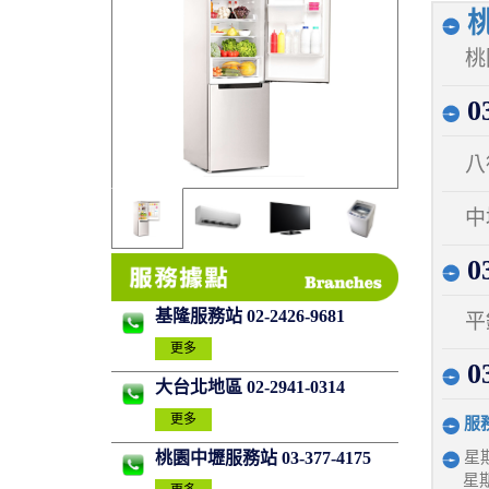
桃
桃
03
八
中
03
基隆服務站 02-2426-9681
平
更多
03
大台北地區 02-2941-0314
更多
服
星期
桃園中壢服務站 03-377-4175
星期