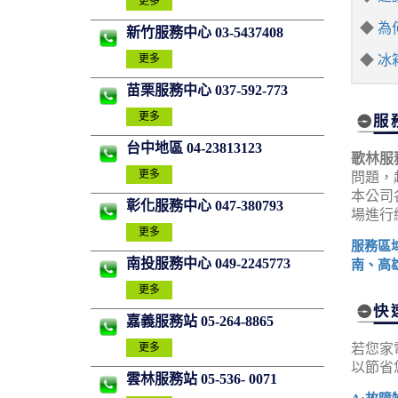
更多
◆
為
新竹服務中心 03-5437408
◆
冰
更多
苗栗服務中心 037-592-773
更多
台中地區 04-23813123
歌林服
更多
問題，
本公司
彰化服務中心 047-380793
場進行
更多
服務區
南投服務中心 049-2245773
南、高
更多
嘉義服務站 05-264-8865
若您家
更多
以節省
雲林服務站 05-536- 0071