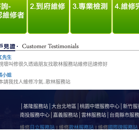
江先生
視壞叫修很久透過朋友找歌林服務站維修迅速修好
張小姐
本請我找人維修冷氣..歌林服務站
│
基隆服務站
│
大台北地區
│
桃園中壢服務中心
│
新竹服
南投服務中心
│
嘉義服務站
│
雲林服務站
│
台南縣市服
維修
日立服務站
|| 維修
歌林服務站
|| 維修
國際牌服務站
務站
|| 維修
大同服務站
|| 維修
東元服務站
|| 維修
東芝服