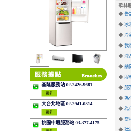
歌林
◆
告
◆
冰
◆
冷
◆
我
◆
液
◆
請
◆
服
基隆服務站 02-2426-9681
◆
服
更多
◆
為
大台北地區 02-2941-0314
◆
為
更多
◆
當
桃園中壢服務站 03-377-4175
◆
建