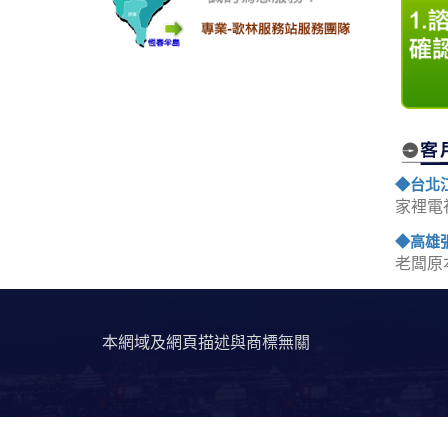
◆台北
家裡電
◆高雄
老闆原
本網域及網頁描述與商標無關