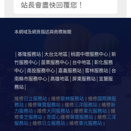
本網域及網頁描述與商標無關
基隆服務站
大台北地區
桃園中壢服務中心
新
│
│
│
│
竹服務中心
苗栗服務中心
台中地區
彰化服務
│
│
│
中心
南投服務中心
嘉義服務站
雲林服務站
台
│
│
│
│
南縣市服務中心
高雄地區
屏東服務站
宜蘭服
│
│
│
務站
│
維修
日立服務站
|| 維修
歌林服務站
|| 維修
國際牌服
務站
|| 維修
聲寶服務站
|| 維修
三洋服務站
|| 維修
新
力服務站
|| 維修
大同服務站
|| 維修
東元服務站
|| 維
修
東芝服務站
||
菩提心
維修
聲寶服務站
|| 維修
三洋
服務站
|| 維修
日立服務站
|| 維修
東元服務站
||