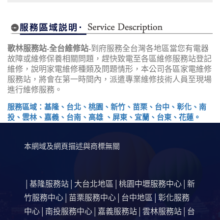
歌林服務站-全台維修站-
到府服務全台灣各地區當您有電器
故障或維修保養相關問題，趕快致電至各區維修服務站登記
維修，說明家電維修種類及問題情形，本公司各區家電維修
服務站，將會在第一時間內，派遣專業維修技術人員至現場
進行維修服務。
服務區域：基隆、台北、桃園、新竹、苗栗、台中、彰化、南
投、雲林、嘉義、台南、高雄 、屏東、宜蘭、台東、花蓮。
本網域及網頁描述與商標無關
基隆服務站
大台北地區
桃園中壢服務中心
新
│
│
│
│
竹服務中心
苗栗服務中心
台中地區
彰化服務
│
│
│
中心
南投服務中心
嘉義服務站
雲林服務站
台
│
│
│
│