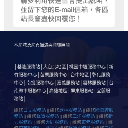
本網域及網頁描述與商標無關
基隆服務站
大台北地區
桃園中壢服務中心
新
│
│
│
│
竹服務中心
苗栗服務中心
台中地區
彰化服務
│
│
│
中心
南投服務中心
嘉義服務站
雲林服務站
台
│
│
│
│
南縣市服務中心
高雄地區
屏東服務站
宜蘭服
│
│
│
務站
│
維修
日立服務站
|| 維修
歌林服務站
|| 維修
國際牌服
務站
|| 維修
聲寶服務站
|| 維修
三洋服務站
|| 維修
新
力服務站
|| 維修
大同服務站
|| 維修
東元服務站
|| 維