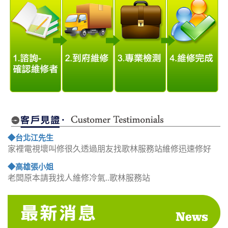
◆台北江先生
家裡電視壞叫修很久透過朋友找歌林服務站維修迅速修好
◆高雄張小姐
老闆原本請我找人維修冷氣..歌林服務站